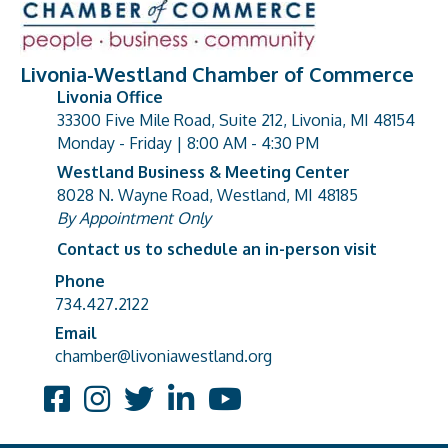
Livonia-Westland Chamber of Commerce
Livonia Office
33300 Five Mile Road, Suite 212, Livonia, MI 48154
address
Monday - Friday | 8:00 AM - 4:30 PM
Westland Business & Meeting Center
8028 N. Wayne Road, Westland, MI 48185
address
By Appointment Only
Contact us to schedule an in-person visit
Phone
Phone number
734.427.2122
Email
email address
chamber@livoniawestland.org
Facebook
Instagram
Twitter
LinkedIn
YouTube